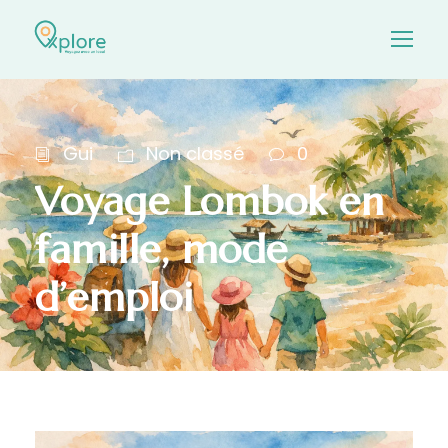
Gui
Non classé
0
Voyage Lombok en
famille, mode
d’emploi